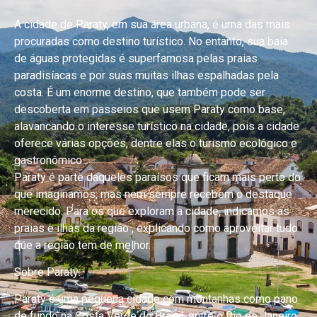
A cidade de Paraty, em sua área urbana, é uma das mais
procuradas como destino turístico. No entanto, sua baía
de águas protegidas é superfamosa pelas praias
paradisíacas e por suas muitas ilhas espalhadas pela
costa. É um enorme destino, que também pode ser
descoberta em passeios que usem Paraty como base,
alavancando o interesse turístico na cidade, pois a cidade
oferece várias opções, dentre elas o turismo ecológico e
gastronômico .
Paraty é parte daqueles paraísos que ficam mais perto do
que imaginamos, mas nem sempre recebem o destaque
merecido. Para os que exploram a cidade, indicamos as
praias e ilhas da região , explicando como aproveitar tudo
que a região tem de melhor.
Sobre Paraty:
Paraty é uma pequena cidade com montanhas como pano
de fundo na Costa Verde do Brasil, entre o Rio de Janeiro