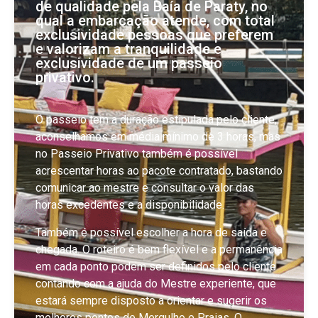
de qualidade pela Baía de Paraty, no
qual a embarcação atende, com total
exclusividade pessoas que preferem
e valorizam a tranquilidade e
exclusividade de um passeio
privativo.
O passeio tem a duração estipulada pelo cliente,
aconselhamos em média mínimo de 3 horas, mas
no Passeio Privativo também é possível
acrescentar horas ao pacote contratado, bastando
comunicar ao mestre e consultar o valor das
horas excedentes e a disponibilidade.
Também é possível escolher a hora de saída e
chegada. O roteiro é bem flexível e a permanência
em cada ponto podem ser definidos pelo cliente
contando com a ajuda do Mestre experiente, que
estará sempre disposto a orientar e sugerir os
melhores pontos de Mergulho e Praias. O