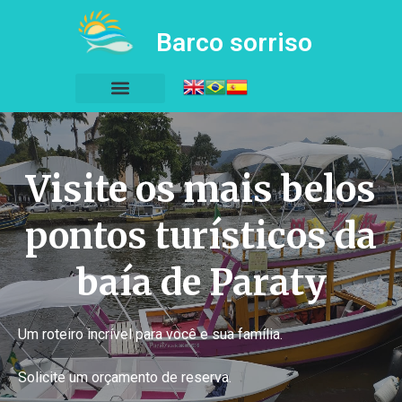
Barco sorriso
Visite os mais belos
pontos turísticos da
baía de Paraty
Um roteiro incrível para você e sua família.
Solicite um orçamento de reserva.