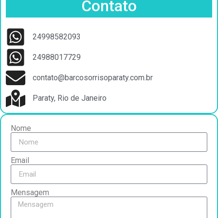
Contato
24998582093
24988017729
contato@barcosorrisoparaty.com.br
Paraty, Rio de Janeiro
Nome
Email
Mensagem