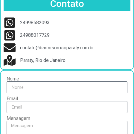
Contato
24998582093
24988017729
contato@barcosorrisoparaty.com.br
Paraty, Rio de Janeiro
Nome
Email
Mensagem