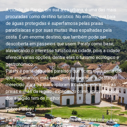
A cidade de Paraty, em sua área urbana, é uma das mais
procuradas como destino turístico. No entanto, sua baía
de águas protegidas é superfamosa pelas praias
paradisíacas e por suas muitas ilhas espalhadas pela
costa. É um enorme destino, que também pode ser
descoberta em passeios que usem Paraty como base,
alavancando o interesse turístico na cidade, pois a cidade
oferece várias opções, dentre elas o turismo ecológico e
gastronômico .
Paraty é parte daqueles paraísos que ficam mais perto do
que imaginamos, mas nem sempre recebem o destaque
merecido. Para os que exploram a cidade, indicamos as
praias e ilhas da região , explicando como aproveitar tudo
que a região tem de melhor.
Sobre Paraty:
Paraty é uma pequena cidade com montanhas como pano
de fundo na Costa Verde do Brasil, entre o Rio de Janeiro