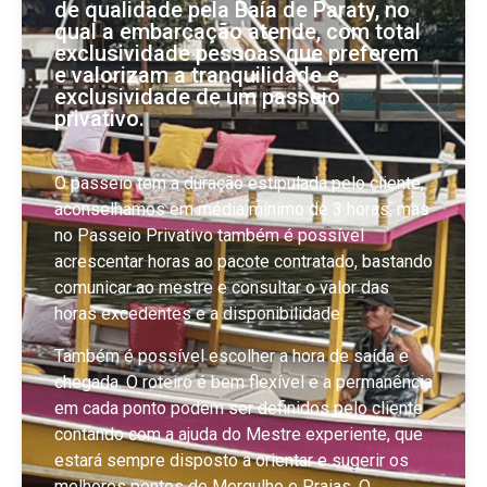
de qualidade pela Baía de Paraty, no
qual a embarcação atende, com total
exclusividade pessoas que preferem
e valorizam a tranquilidade e
exclusividade de um passeio
privativo.
O passeio tem a duração estipulada pelo cliente,
aconselhamos em média mínimo de 3 horas, mas
no Passeio Privativo também é possível
acrescentar horas ao pacote contratado, bastando
comunicar ao mestre e consultar o valor das
horas excedentes e a disponibilidade.
Também é possível escolher a hora de saída e
chegada. O roteiro é bem flexível e a permanência
em cada ponto podem ser definidos pelo cliente
contando com a ajuda do Mestre experiente, que
estará sempre disposto a orientar e sugerir os
melhores pontos de Mergulho e Praias. O