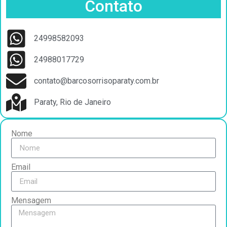
Contato
24998582093
24988017729
contato@barcosorrisoparaty.com.br
Paraty, Rio de Janeiro
Nome
Email
Mensagem