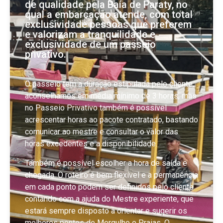
de qualidade pela Baía de Paraty, no
qual a embarcação atende, com total
exclusividade pessoas que preferem
e valorizam a tranquilidade e
exclusividade de um passeio
privativo.
O passeio tem a duração estipulada pelo cliente,
aconselhamos em média mínimo de 3 horas, mas
no Passeio Privativo também é possível
acrescentar horas ao pacote contratado, bastando
comunicar ao mestre e consultar o valor das
horas excedentes e a disponibilidade.
Também é possível escolher a hora de saída e
chegada. O roteiro é bem flexível e a permanência
em cada ponto podem ser definidos pelo cliente
contando com a ajuda do Mestre experiente, que
estará sempre disposto a orientar e sugerir os
melhores pontos de Mergulho e Praias. O