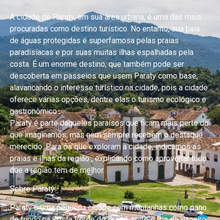
A cidade de Paraty, em sua área urbana, é uma das mais
procuradas como destino turístico. No entanto, sua baía
de águas protegidas é superfamosa pelas praias
paradisíacas e por suas muitas ilhas espalhadas pela
costa. É um enorme destino, que também pode ser
descoberta em passeios que usem Paraty como base,
alavancando o interesse turístico na cidade, pois a cidade
oferece várias opções, dentre elas o turismo ecológico e
gastronômico .
Paraty é parte daqueles paraísos que ficam mais perto do
que imaginamos, mas nem sempre recebem o destaque
merecido. Para os que exploram a cidade, indicamos as
praias e ilhas da região , explicando como aproveitar tudo
que a região tem de melhor.
Sobre Paraty:
Paraty é uma pequena cidade com montanhas como pano
de fundo na Costa Verde do Brasil, entre o Rio de Janeiro